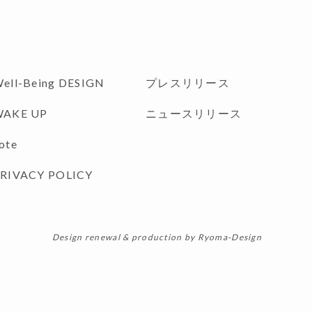
プレスリリース
ell-Being
DESIGN
ニュースリリース
WAKE UP
ote
RIVACY POLICY
Design renewal & production by Ryoma-Design