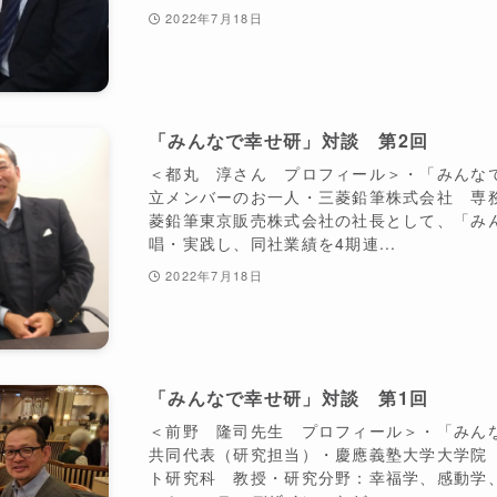
2022年7月18日
「みんなで幸せ研」対談 第2回
＜都丸 淳さん プロフィール＞・「みんな
立メンバーのお一人・三菱鉛筆株式会社 専
菱鉛筆東京販売株式会社の社長として、「み
唱・実践し、同社業績を4期連...
2022年7月18日
「みんなで幸せ研」対談 第1回
＜前野 隆司先生 プロフィール＞・「みん
共同代表（研究担当）・慶應義塾大学大学院
ト研究科 教授・研究分野：幸福学、感動学