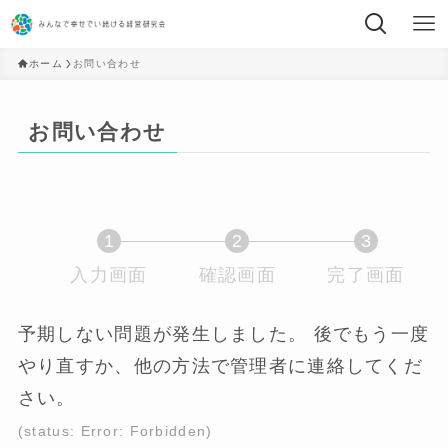
ホーム
お問い合わせ
お問い合わせ
1
2
3
入力画面
現
確認画面
現
完了画面
現
在
在
在
表
表
表
予期しない問題が発生しました。 後でもう一度
示
示
示
やり直すか、他の方法で管理者に連絡してくだ
さ
さ
さ
さい。
れ
れ
れ
て
て
て
(status: Error: Forbidden)