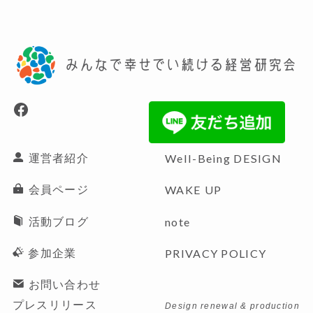
い
い
い
る
る
る
画
画
画
面
面
面
で
で
で
す。
す。
す。
Facebook
運営者紹介
Well-Being
DESIGN
会員ページ
WAKE UP
活動ブログ
note
参加企業
PRIVACY POLICY
お問い合わせ
プレスリリース
Design renewal & production